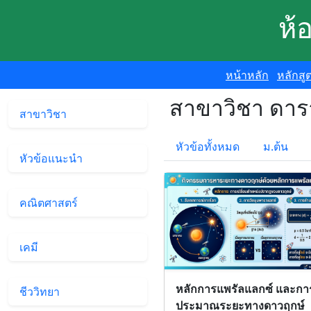
ห้
หน้าหลัก
หลักสู
สาขาวิชา ดาร
สาขาวิชา
หัวข้อทั้งหมด
ม.ต้น
หัวข้อแนะนำ
คณิตศาสตร์
เคมี
หลักการแพรัลแลกซ์ และกา
ชีววิทยา
ประมาณระยะทางดาวฤกษ์