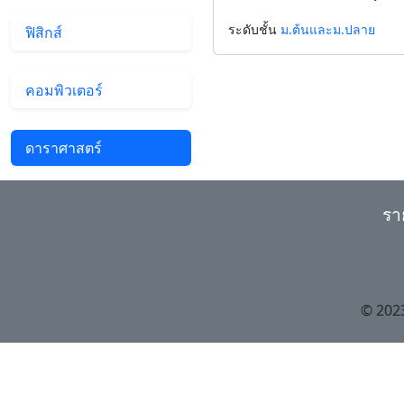
ระดับชั้น
ม.ต้นและม.ปลาย
ฟิสิกส์
คอมพิวเตอร์
ดาราศาสตร์
รา
© 202