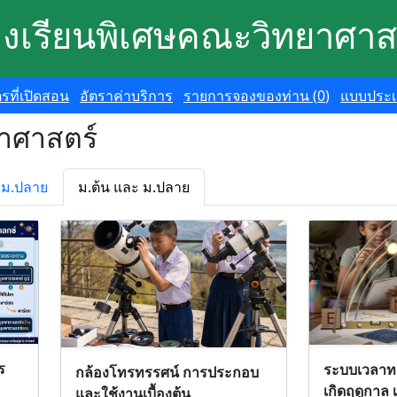
องเรียนพิเศษคณะวิทยาศาส
ตรที่เปิดสอน
อัตราค่าบริการ
รายการจองของท่าน (
0
)
แบบประเ
าศาสตร์
ม.ปลาย
ม.ต้น และ ม.ปลาย
ร
ระบบเวลาท
กล้องโทรทรรศน์ การประกอบ
เกิดฤดูกาล
และใช้งานเบื้องต้น